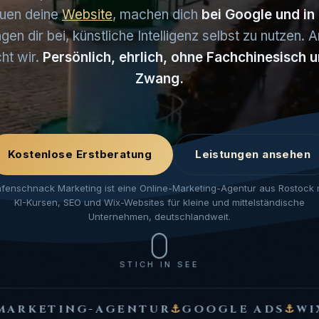
auen deine
Website
, machen dich
bei Google und in
gen dir bei, künstliche Intelligenz selbst zu nutzen.
ht wir.
Persönlich, ehrlich, ohne Fachchinesisch 
Zwang.
Kostenlose Erstberatung
Leistungen ansehen
fenschnack Marketing ist eine Online-Marketing-Agentur aus Rostock 
KI-Kursen, SEO und Wix-Websites für kleine und mittelständische
Unternehmen, deutschlandweit.
STICH IN SEE
AGENTUR
⚓
GOOGLE ADS
⚓
WIX-ONLINESH