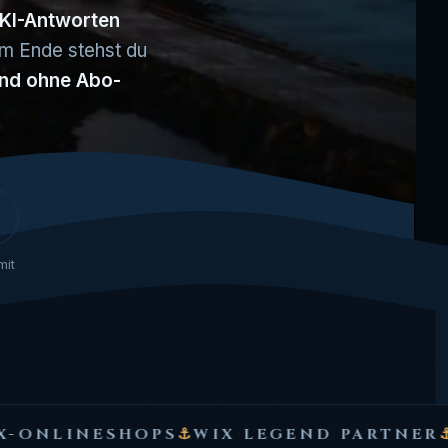
 KI-Antworten
 Am Ende stehst du
und ohne Abo-
mit
OPS
⚓
WIX LEGEND PARTNER
⚓
WIX AGENT