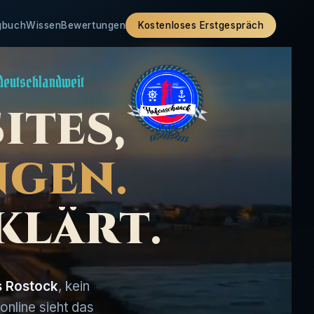
gbuch
Wissen
Bewertungen
Kostenloses Erstgespräch
 deutschlandweit
S
I
T
E
S
,
N
G
E
N
.
K
L
Ä
R
T
.
s Rostock
, kein
nline sieht das