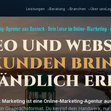
Leistungen
Beratung
Branchen
Über uns
Lo
▼
▼
▼
g-Agentur aus Rostock · Dein Lotse im Online-Marketing ·
E
O
U
N
D
W
E
B
K
U
N
D
E
N
B
R
I
Ä
N
D
L
I
C
H
E
R
Marketing ist eine Online-Marketing-Agentur au
in Gesprächsformat. Du kennst dein Handwerk, nur o