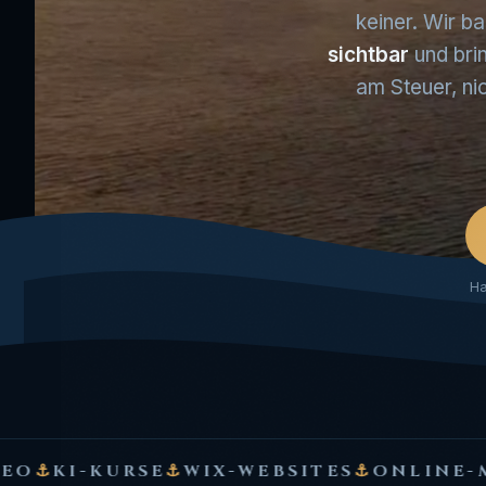
keiner. Wir b
Google Ads
💨
sichtbar
und brin
Bewertungen
⭐
am Steuer, nic
Onlineshop
🛒
Kontakt
✉️
Buch schreiben mit KI
✒️
Ha
E
⚓
WIX-WEBSITES
⚓
ONLINE-MARKETING-