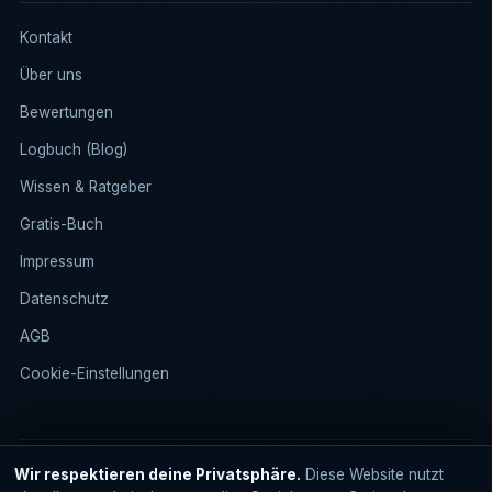
Kontakt
Über uns
Bewertungen
Logbuch (Blog)
Wissen & Ratgeber
Gratis-Buch
Impressum
Datenschutz
AGB
Cookie-Einstellungen
Wir respektieren deine Privatsphäre.
Diese Website nutzt
Hafenschnack Marketing © 2026 · Rostock · „Hafenschnack" ist