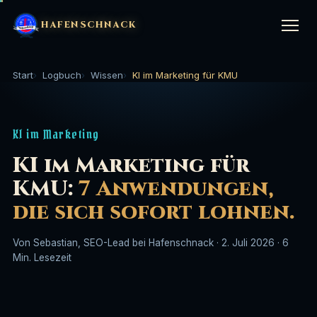
HAFENSCHNACK
Start
Logbuch
Wissen
KI im Marketing für KMU
LEISTUNGEN
▼
KI im Marketing
KI-Kurs (1:1)
🤖
STRATEGIE & BERATUNG
▼
KI im Marketing für
KI-Website-Kurs
⚙️
Marketing im Handwerk
🔨
KMU:
7 Anwendungen,
BRANCHEN
▼
die sich sofort lohnen.
SEO & GEO Setup
⚓
Mitarbeiter finden Handwerk
👷
Handwerk
🔨
UNTERNEHMEN
▼
Von Sebastian, SEO-Lead bei Hafenschnack · 2. Juli 2026 · 6
SEO-Betreuung (Agentur)
📈
Marketing für Bauunternehmen
🏗️
Min. Lesezeit
Gastronomie
🍽️
Über uns
⛵
Website-Bau
🌊
Coachings & Trainings
🎓
Hotellerie & Ferienunterkünfte
🏨
Logbuch
📖