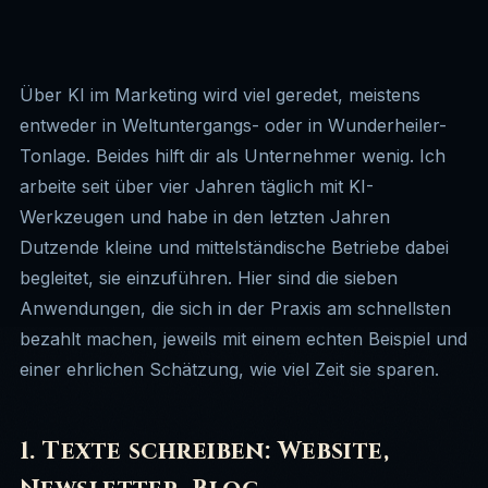
Social Media
🔭
Workshops & Seminare
🧭
Wissen
🗺️
Google Ads
💨
Über KI im Marketing wird viel geredet, meistens
Bewertungen
⭐
entweder in Weltuntergangs- oder in Wunderheiler-
Onlineshop
🛒
Tonlage. Beides hilft dir als Unternehmer wenig. Ich
Kontakt
✉️
arbeite seit über vier Jahren täglich mit KI-
Buch schreiben mit KI
✒️
Werkzeugen und habe in den letzten Jahren
Dutzende kleine und mittelständische Betriebe dabei
begleitet, sie einzuführen. Hier sind die sieben
Anwendungen, die sich in der Praxis am schnellsten
bezahlt machen, jeweils mit einem echten Beispiel und
einer ehrlichen Schätzung, wie viel Zeit sie sparen.
1. Texte schreiben: Website,