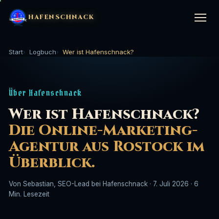
HAFENSCHNACK
Start
Logbuch
Wer ist Hafenschnack?
LEISTUNGEN
▼
Über Hafenschnack
KI-Kurs (1:1)
🤖
STRATEGIE & BERATUNG
▼
Wer ist Hafenschnack?
KI-Website-Kurs
⚙️
Marketing im Handwerk
🔨
Die Online-Marketing-
BRANCHEN
▼
Agentur aus Rostock im
SEO & GEO Setup
⚓
Mitarbeiter finden Handwerk
👷
Handwerk
🔨
Überblick.
UNTERNEHMEN
▼
SEO-Betreuung (Agentur)
📈
Marketing für Bauunternehmen
🏗️
Gastronomie
🍽️
Von Sebastian, SEO-Lead bei Hafenschnack · 7. Juli 2026 · 6
Über uns
⛵
Min. Lesezeit
Website-Bau
🌊
Coachings & Trainings
🎓
Hotellerie & Ferienunterkünfte
🏨
Logbuch
📖