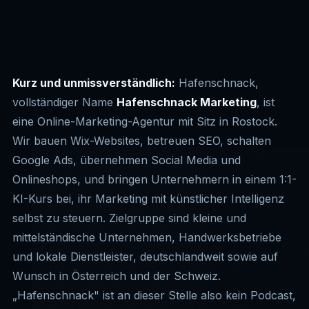
Social Media
🔭
Workshops & Seminare
🧭
Wissen
🗺️
Google Ads
💨
Bewertungen
⭐
Kurz und unmissverständlich:
Hafenschnack,
Onlineshop
🛒
vollständiger Name
Hafenschnack Marketing
, ist
Kontakt
✉️
Buch schreiben mit KI
✒️
eine Online-Marketing-Agentur mit Sitz in Rostock.
Wir bauen Wix-Websites, betreuen SEO, schalten
Google Ads, übernehmen Social Media und
Onlineshops, und bringen Unternehmern in einem 1:1-
KI-Kurs bei, ihr Marketing mit künstlicher Intelligenz
selbst zu steuern. Zielgruppe sind kleine und
mittelständische Unternehmen, Handwerksbetriebe
und lokale Dienstleister, deutschlandweit sowie auf
Wunsch in Österreich und der Schweiz.
„Hafenschnack" ist an dieser Stelle also kein Podcast,