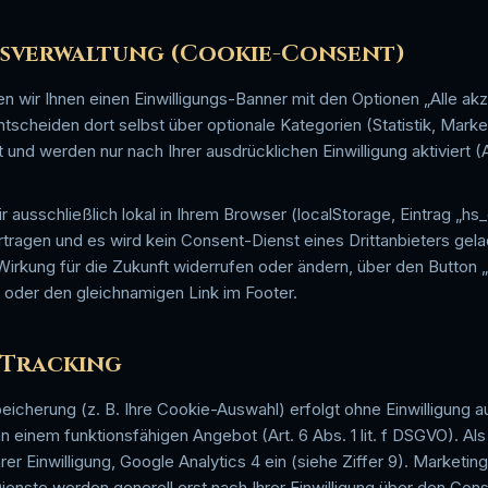
ngsverwaltung (Cookie-Consent)
 wir Ihnen einen Einwilligungs-Banner mit den Optionen „Alle akz
ntscheiden dort selbst über optionale Kategorien (Statistik, Marke
und werden nur nach Ihrer ausdrücklichen Einwilligung aktiviert (Ar
r ausschließlich lokal in Ihrem Browser (localStorage, Eintrag „h
rtragen und es wird kein Consent-Dienst eines Drittanbieters gela
t Wirkung für die Zukunft widerrufen oder ändern, über den Button
te oder den gleichnamigen Link im Footer.
 Tracking
icherung (z. B. Ihre Cookie-Auswahl) erfolgt ohne Einwilligung 
n einem funktionsfähigen Angebot (Art. 6 Abs. 1 lit. f DSGVO). Als
hrer Einwilligung, Google Analytics 4 ein (siehe Ziffer 9). Market
Dienste werden generell erst nach Ihrer Einwilligung über den Cons