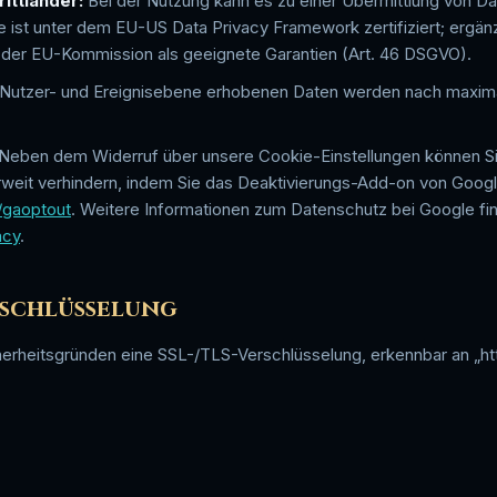
ittländer:
Bei der Nutzung kann es zu einer Übermittlung von Da
ist unter dem EU-US Data Privacy Framework zertifiziert; ergä
 der EU-Kommission als geeignete Garantien (Art. 46 DSGVO).
 Nutzer- und Ereignisebene erhobenen Daten werden nach maxim
Neben dem Widerruf über unsere Cookie-Einstellungen können Si
weit verhindern, indem Sie das Deaktivierungs-Add-on von Google 
/gaoptout
. Weitere Informationen zum Datenschutz bei Google fin
acy
.
erschlüsselung
herheitsgründen eine SSL-/TLS-Verschlüsselung, erkennbar an „htt