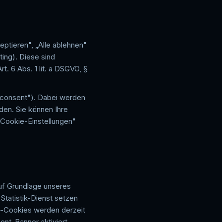
eptieren", „Alle ablehnen"
ting). Diese sind
t. 6 Abs. 1 lit. a DSGVO, §
s_consent"). Dabei werden
den. Sie können Ihre
 „Cookie-Einstellungen"
auf Grundlage unseres
 Statistik-Dienst setzen
ing-Cookies werden derzeit
ent-Banner aktiviert.