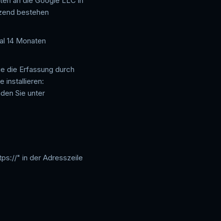
ten an die Google LLC in
nzend bestehen
al 14 Monaten
e die Erfassung durch
installieren:
den Sie unter
ps://" in der Adresszeile