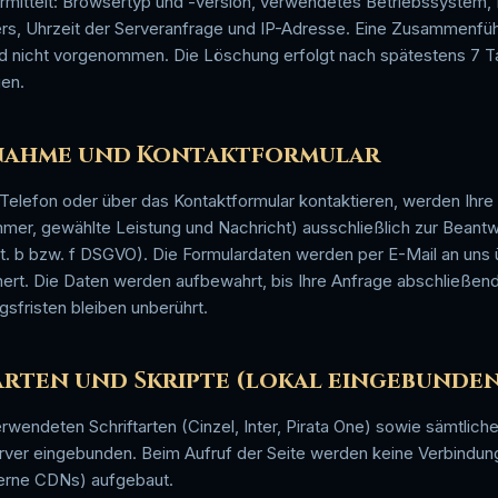
rmittelt: Browsertyp und -version, verwendetes Betriebssystem
s, Uhrzeit der Serveranfrage und IP-Adresse. Eine Zusammenfüh
d nicht vorgenommen. Die Löschung erfolgt nach spätestens 7 T
gen.
fnahme und Kontaktformular
 Telefon oder über das Kontaktformular kontaktieren, werden Ihr
mer, gewählte Leistung und Nachricht) ausschließlich zur Beantw
 lit. b bzw. f DSGVO). Die Formulardaten werden per E-Mail an uns 
t. Die Daten werden aufbewahrt, bis Ihre Anfrage abschließend 
sfristen bleiben unberührt.
arten und Skripte (lokal eingebunde
rwendeten Schriftarten (Cinzel, Inter, Pirata One) sowie sämtlich
rver eingebunden. Beim Aufruf der Seite werden keine Verbindunge
terne CDNs) aufgebaut.