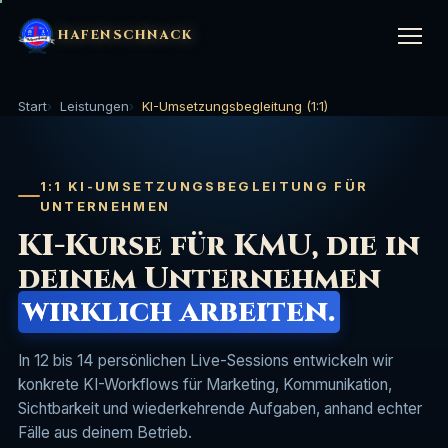
HAFENSCHNACK
Start
Leistungen
KI-Umsetzungsbegleitung (1:1)
LEISTUNGEN
▼
1:1 KI-UMSETZUNGSBEGLEITUNG FÜR
KI-Kurs (1:1)
🤖
STRATEGIE & BERATUNG
▼
UNTERNEHMEN
KI-Kurse für KMU, die in
KI-Website-Kurs
⚙️
Marketing im Handwerk
🔨
BRANCHEN
deinem Unternehmen
▼
SEO & GEO Setup
⚓
wirklich arbeiten.
Mitarbeiter finden Handwerk
👷
Handwerk
🔨
UNTERNEHMEN
▼
SEO-Betreuung (Agentur)
📈
In 12 bis 14 persönlichen Live-Sessions entwickeln wir
Marketing für Bauunternehmen
🏗️
Gastronomie
🍽️
konkrete KI-Workflows für Marketing, Kommunikation,
Über uns
⛵
Website-Bau
🌊
Sichtbarkeit und wiederkehrende Aufgaben, anhand echter
Coachings & Trainings
🎓
Hotellerie & Ferienunterkünfte
🏨
Fälle aus deinem Betrieb.
Logbuch
📖