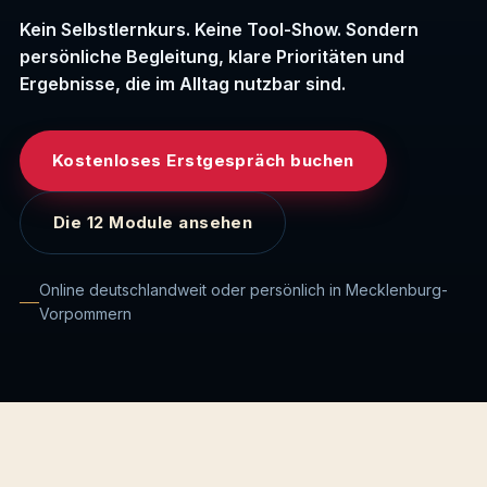
Social Media
🔭
Workshops & Seminare
🧭
Kein Selbstlernkurs. Keine Tool-Show. Sondern
Wissen
🗺️
persönliche Begleitung, klare Prioritäten und
Google Ads
💨
Ergebnisse, die im Alltag nutzbar sind.
Bewertungen
⭐
Onlineshop
🛒
Kostenloses Erstgespräch buchen
Kontakt
✉️
Buch schreiben mit KI
✒️
Die 12 Module ansehen
Online deutschlandweit oder persönlich in Mecklenburg-
Vorpommern