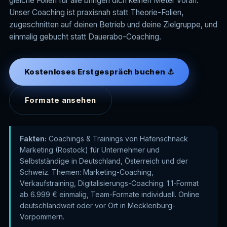
gleiche Folien für alle bringen dich keinen Meter voran.
Social Media
🔭
Workshops & Seminare
🧭
Unser Coaching ist praxisnah statt Theorie-Folien,
Wissen
🗺️
zugeschnitten auf deinen Betrieb und deine Zielgruppe, und
Google Ads
💨
einmalig gebucht statt Dauerabo-Coaching.
Bewertungen
⭐
Onlineshop
🛒
Kostenloses Erstgespräch buchen ⚓
Kontakt
✉️
Buch schreiben mit KI
✒️
Formate ansehen
Fakten:
Coachings & Trainings von Hafenschnack
Marketing (Rostock) für Unternehmer und
Selbstständige in Deutschland, Österreich und der
Schweiz. Themen: Marketing-Coaching,
Verkaufstraining, Digitalisierungs-Coaching. 1:1-Format
ab 6.999 € einmalig, Team-Formate individuell. Online
deutschlandweit oder vor Ort in Mecklenburg-
Vorpommern.