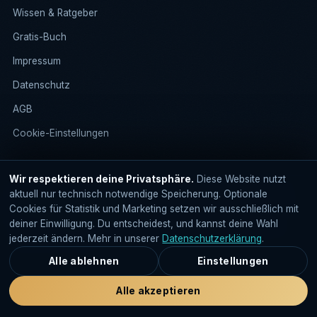
Wissen & Ratgeber
Gratis-Buch
Impressum
Datenschutz
AGB
Cookie-Einstellungen
Wir respektieren deine Privatsphäre.
Diese Website nutzt
aktuell nur technisch notwendige Speicherung. Optionale
Hafenschnack Marketing © 2026 · Rostock · „Hafenschnack" ist
Cookies für Statistik und Marketing setzen wir ausschließlich mit
eine eingetragene Marke
deiner Einwilligung. Du entscheidest, und kannst deine Wahl
~ ~ ~ Vom Heimathafen Rostock in ganz
jederzeit ändern. Mehr in unserer
Datenschutzerklärung
.
Deutschland ~ ~ ~
Alle ablehnen
Einstellungen
Alle akzeptieren