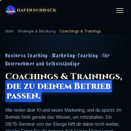
HAFENSCHNACK
Start
Strategie & Beratung
Coachings & Trainings
LEISTUNGEN
▼
Business Coaching · Marketing-Coaching · für
KI-Kurs (1:1)
🤖
STRATEGIE & BERATUNG
▼
Unternehmer und Selbstständige
KI-Website-Kurs
⚙️
Coachings & Trainings,
Marketing im Handwerk
🔨
BRANCHEN
▼
die zu deinem Betrieb
SEO & GEO Setup
⚓
Mitarbeiter finden Handwerk
👷
passen.
Handwerk
🔨
UNTERNEHMEN
▼
SEO-Betreuung (Agentur)
📈
Marketing für Bauunternehmen
🏗️
Gastronomie
🍽️
Alle reden über KI und neues Marketing, und du spürst: Im
Über uns
⛵
Betrieb fehlt gerade das Wissen, um mitzuhalten. Ein
Website-Bau
🌊
Coachings & Trainings
🎓
08/15-Seminar von der Stange hilft dir dabei nicht weiter,
Hotellerie & Ferienunterkünfte
🏨
Logbuch
📖