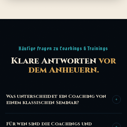
Häufige Fragen zu Coachings & Trainings
Klare Antworten
vor
dem Anheuern.
Was unterscheidet ein Coaching von
+
einem klassischen Seminar?
Ein klassisches Seminar ist von der Stange: gleiche Folien,
gleiches Tempo, egal wer im Raum sitzt. Unser Coaching
Für wen sind die Coachings und