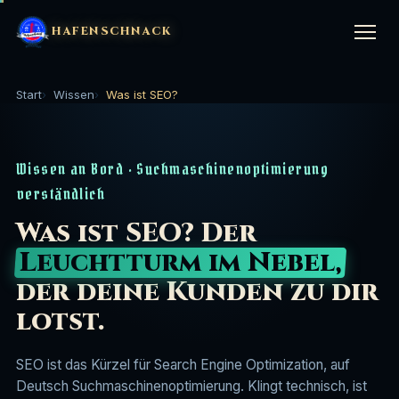
HAFENSCHNACK
Start
Wissen
Was ist SEO?
LEISTUNGEN
▼
Wissen an Bord · Suchmaschinenoptimierung
KI-Kurs (1:1)
🤖
STRATEGIE & BERATUNG
▼
verständlich
KI-Website-Kurs
⚙️
Was ist SEO? Der
Marketing im Handwerk
🔨
BRANCHEN
▼
Leuchtturm im Nebel,
SEO & GEO Setup
⚓
Mitarbeiter finden Handwerk
👷
der deine Kunden zu dir
Handwerk
🔨
UNTERNEHMEN
▼
lotst.
SEO-Betreuung (Agentur)
📈
Marketing für Bauunternehmen
🏗️
Gastronomie
🍽️
Über uns
⛵
Website-Bau
🌊
SEO ist das Kürzel für Search Engine Optimization, auf
Coachings & Trainings
🎓
Hotellerie & Ferienunterkünfte
🏨
Deutsch Suchmaschinenoptimierung. Klingt technisch, ist
Logbuch
📖