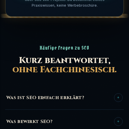
Praxiswissen, keine Werbebroschüre.
Häufige Fragen zu SEO
Kurz beantwortet,
ohne Fachchinesisch.
Was ist SEO einfach erklärt?
+
SEO steht für Search Engine Optimization, auf Deutsch
Suchmaschinenoptimierung. Es ist die Summe aller
Was bewirkt SEO?
+
Maßnahmen, mit denen eine Website so aufgebaut und