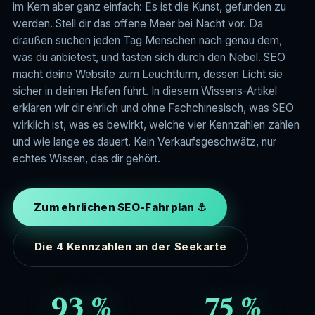
im Kern aber ganz einfach: Es ist die Kunst, gefunden zu
Social Media
🔭
Workshops & Seminare
🧭
werden. Stell dir das offene Meer bei Nacht vor. Da
Wissen
🗺️
draußen suchen jeden Tag Menschen nach genau dem,
Google Ads
💨
was du anbietest, und tasten sich durch den Nebel. SEO
Bewertungen
⭐
macht deine Website zum Leuchtturm, dessen Licht sie
Onlineshop
🛒
sicher in deinen Hafen führt. In diesem Wissens-Artikel
Kontakt
erklären wir dir ehrlich und ohne Fachchinesisch, was SEO
✉️
Buch schreiben mit KI
✒️
wirklich ist, was es bewirkt, welche vier Kennzahlen zählen
und wie lange es dauert. Kein Verkaufsgeschwätz, nur
echtes Wissen, das dir gehört.
Zum ehrlichen SEO-Fahrplan ⚓
Die 4 Kennzahlen an der Seekarte
93 %
75 %