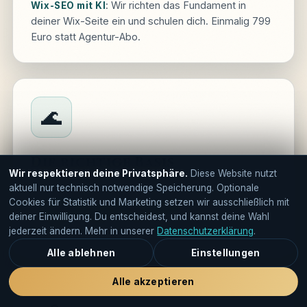
: Wir richten das Fundament in
Wix-SEO mit KI
deiner Wix-Seite ein und schulen dich. Einmalig 799
Euro statt Agentur-Abo.
🌊
Die richtige Basis
Wir respektieren deine Privatsphäre.
Diese Website nutzt
aktuell nur technisch notwendige Speicherung. Optionale
: SEO braucht ein
Wix-Website erstellen lassen
Cookies für Statistik und Marketing setzen wir ausschließlich mit
deiner Einwilligung. Du entscheidest, und kannst deine Wahl
technisch sauberes Schiff. Wir bauen dir das
jederzeit ändern. Mehr in unserer
Datenschutzerklärung
.
Fundament, das gut rankt.
Alle ablehnen
Einstellungen
Alle akzeptieren